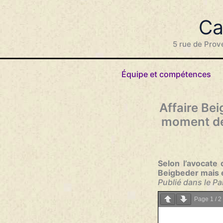
Aller
au
Ca
contenu
5 rue de Prov
Équipe et compétences
Affaire Bei
moment des 
Selon l’avocate 
Beigbeder mais 
Publié dans le P
Page
1
/
2