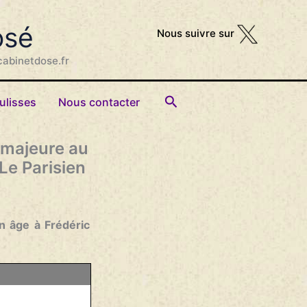
osé
Nous suivre sur
cabinetdose.fr
Rechercher
ulisses
Nous contacter
t majeure au
 Le Parisien
on âge à Frédéric