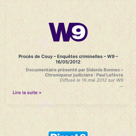
–
Faites
entrer
l’accusé
–
France
2
–
03/11/2013
Procès de Couy – Enquêtes criminelles – W9 –
16/05/2012
Documentaire présenté par Sidonie Bonnec –
Chroniqueur judiciaire : Paul Lefèvre
Diffusé le 16 mai 2012 sur W9
…
Procès
Lire la suite »
de
Couy
–
Enquêtes
criminelles
–
W9
–