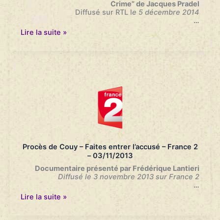
Crime” de Jacques Pradel
Diffusé sur RTL l
e 5 décembre 2014
…
Procès
Lire la suite »
de
Couy
–
L’Heure
du
Crime
–
Jacques
Pradel
–
RTL
–
05/12/14
Procès de Couy – Faites entrer l’accusé – France 2
– 03/11/2013
Documentaire présenté par Frédérique Lantieri
Diffusé le 3 novembre 2013 sur France 2
…
Procès
Lire la suite »
de
Couy