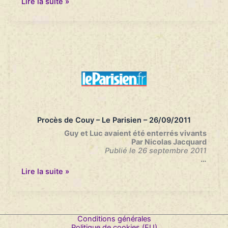
Procès
Lire la suite »
de
Couy
–
20
Minutes
Online
–
26/09/2011
Procès de Couy – Le Parisien – 26/09/2011
Guy et Luc avaient été enterrés vivants
Par Nicolas Jacquard
Publié le 26 septembre 2011
…
Procès
Lire la suite »
de
Couy
–
Le
Parisien
Conditions générales
–
Politique de cookies (EU)