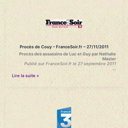
Parisien
–
30/09/2011
Procès de Couy – FranceSoir.fr – 27/11/2011
Procès des assassins de Luc et Guy par Nathalie
Mazier
Publié sur FranceSoir.fr le 27 septembre 2011
…
Procès
Lire la suite »
de
Couy
–
FranceSoir.fr
–
27/11/2011