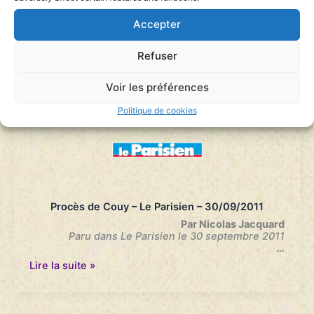
Sans raison et sans remords – Grand Angle
Publié dans Libération le 30 septembre 2011
Accepter
…
Procés
Lire la suite »
de
Refuser
Couy
–
Voir les préférences
Libération
–
Politique de cookies
30/09/2011
Procès de Couy – Le Parisien – 30/09/2011
Par Nicolas Jacquard
Paru dans Le Parisien le 30 septembre 2011
…
Procès
Lire la suite »
de
Couy
–
Le