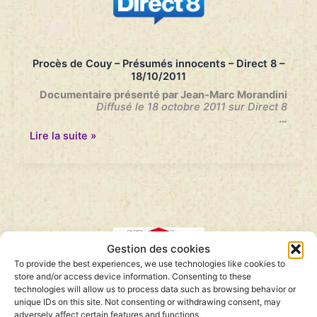
16/05/2012
Procès de Couy – Présumés innocents – Direct 8 –
18/10/2011
Documentaire présenté par Jean-Marc Morandini
Diffusé le 18 octobre 2011 sur Direct 8
…
Procès
Lire la suite »
de
Couy
–
Présumés
innocents
–
Direct
8
–
Gestion des cookies
18/10/2011
To provide the best experiences, we use technologies like cookies to
store and/or access device information. Consenting to these
technologies will allow us to process data such as browsing behavior or
Procés de Couy – Libération – 30/09/2011
unique IDs on this site. Not consenting or withdrawing consent, may
adversely affect certain features and functions.