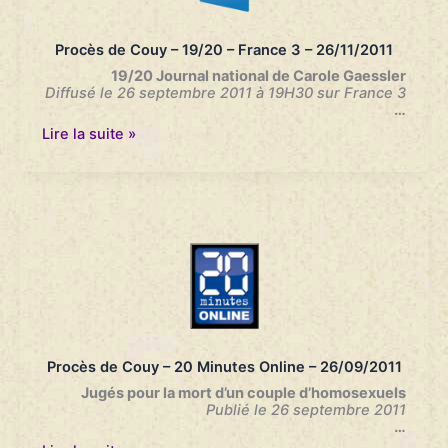
Procès de Couy – 19/20 – France 3 – 26/11/2011
19/20 Journal national de Carole Gaessler
Diffusé le 26 septembre 2011 à 19H30 sur France 3
…
Procès
Lire la suite »
de
Couy
–
19/20
–
France
3
–
26/11/2011
Procès de Couy – 20 Minutes Online – 26/09/2011
Jugés pour la mort d’un couple d’homosexuels
Publié le 26 septembre 2011
…