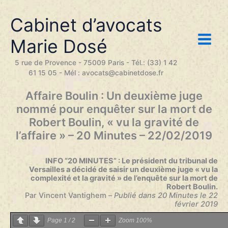
Aller
au
Cabinet d’avocats
contenu
Marie Dosé
5 rue de Provence - 75009 Paris - Tél.: (33) 1 42
61 15 05 - Mél : avocats@cabinetdose.fr
Affaire Boulin : Un deuxième juge
nommé pour enquêter sur la mort de
Robert Boulin, « vu la gravité de
l’affaire » – 20 Minutes – 22/02/2019
INFO “20 MINUTES” : Le président du tribunal de
Versailles a décidé de saisir un deuxième juge « vu la
complexité et la gravité » de l’enquête sur la mort de
Robert Boulin.
Par Vincent Vantighem –
Publié dans 20 Minutes le 22
février 2019
Page
1
/
2
Zoom
100%