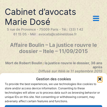
Aller
au
Cabinet d’avocats
contenu
Marie Dosé
5 rue de Provence - 75009 Paris - Tél.: (33) 1 42
61 15 05 - Mél : avocats@cabinetdose.fr
Affaire Boulin – La justice rouvre le
dossier – Itele – 11/09/2015
Mort de Robert Boulin : la justice rouvre le dossier, 36 ans
après
Diffusé sur Itélé le 11 septembre 2015
Gestion des cookies
To provide the best experiences, we use technologies like cookies to
store and/or access device information. Consenting to these
technologies will allow us to process data such as browsing behavior or
unique IDs on this site. Not consenting or withdrawing consent, may
adversely affect certain features and functions.