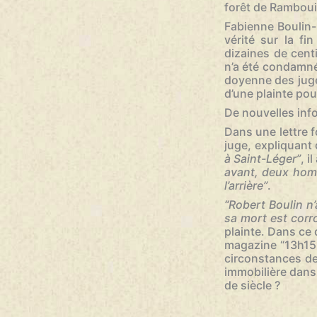
forêt de Rambouil
Fabienne Boulin-B
vérité sur la f
dizaines de cen
n’a été condamné,
doyenne des juge
d’une plainte pou
De nouvelles info
Dans une lettre f
juge, expliquant 
à Saint-Léger”
, 
avant, deux homm
l’arrière”
.
“Robert Boulin n
sa mort est corr
plainte. Dans ce 
magazine “13h15 
circonstances de
immobilière dans l
de siècle ?