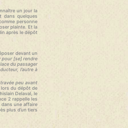
nnaître un jour la
rt dans quelques
s comme personne
ser plainte. Et la
in après le dépôt
 déposer devant un
 pour [se] rendre
 place du passager
ucteur, l’autre à
ntravée peu avant
 lors du dépôt de
islain Delaval, le
ce 2 rappelle les
 dans une affaire
rès plus d’un tiers