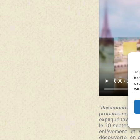
To 
acc
dat
wit
“Raisonnablement,
probablement s’a
expliqué l’avocat
le 10 septembre 
enlèvement et s
découverte, en o