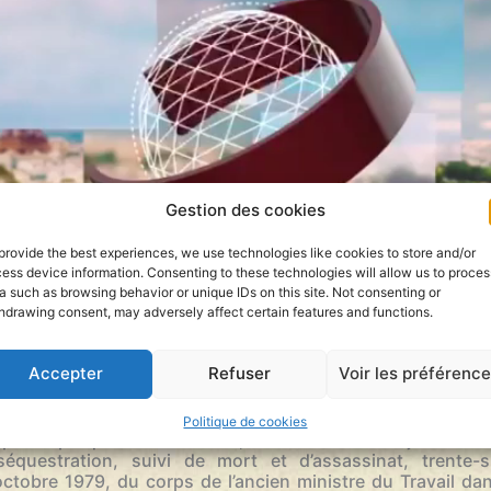
Gestion des cookies
provide the best experiences, we use technologies like cookies to store and/or
ess device information. Consenting to these technologies will allow us to proces
a such as browsing behavior or unique IDs on this site. Not consenting or
hdrawing consent, may adversely affect certain features and functions.
Accepter
Refuser
Voir les préférenc
 il est possible d’établir que Robert Boulin ne s’est pas 
pprocher de la vérité et en terminer avec cette histoi
e de la famille Boulin, Me Marie Dosé. Une déclaration faite 
Politique de cookies
par le parquet de Versailles, d’une information judiciaire 
équestration, suivi de mort et d’assassinat, trente-
ctobre 1979, du corps de l’ancien ministre du Travail da