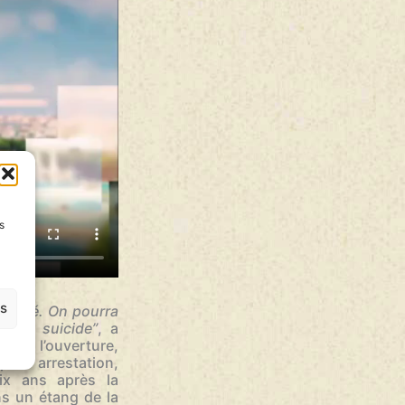
s
es
suicidé. On pourra
re de suicide”
, a
après l’ouverture,
pour arrestation,
six ans après la
ns un étang de la