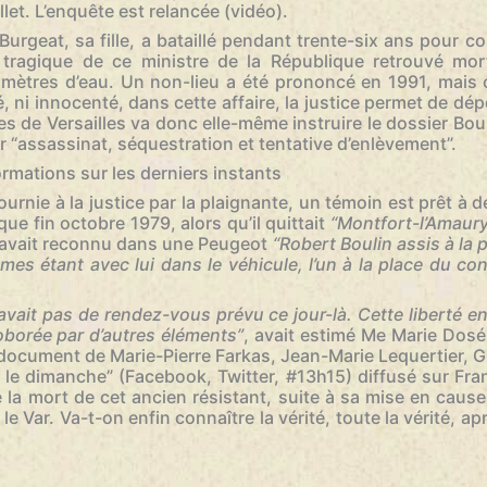
let. L’enquête est relancée (vidéo).
urgeat, sa fille, a bataillé pendant trente-six ans pour co
in tragique de ce ministre de la République retrouvé mo
timètres d’eau. Un non-lieu a été prononcé en 1991, mai
 ni innocenté, dans cette affaire, la justice permet de dépo
s de Versailles va donc elle-même instruire le dossier Boul
r “assassinat, séquestration et tentative d’enlèvement”.
rmations sur les derniers instants
ournie à la justice par la plaignante, un témoin est prêt à
que fin octobre 1979, alors qu’il quittait
“Montfort-l’Amaury
il avait reconnu dans une Peugeot
“Robert Boulin assis à la
es étant avec lui dans le véhicule, l’un à la place du cond
’avait pas de rendez-vous prévu ce jour-là. Cette liberté e
oborée par d’autres éléments”
, avait estimé Me Marie Dosé
document de Marie-Pierre Farkas, Jean-Marie Lequertier, Gh
le dimanche” (Facebook, Twitter, #13h15) diffusé sur Fran
 la mort de cet ancien résistant, suite à sa mise en cause
e Var. Va-t-on enfin connaître la vérité, toute la vérité, ap