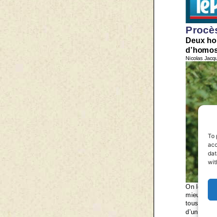
To 
acc
dat
wit