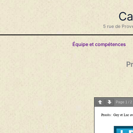
Aller
au
Ca
contenu
5 rue de Prov
Équipe et compétences
P
Page
1
/
2