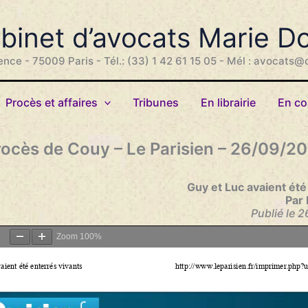
binet d’avocats Marie D
ence - 75009 Paris - Tél.: (33) 1 42 61 15 05 - Mél : avocats@
Procès et affaires
Tribunes
En librairie
En co
rocès de Couy – Le Parisien – 26/09/20
Guy et Luc avaient été
Par 
Publié le 
Zoom
100%