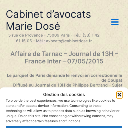
Aller
au
Cabinet d’avocats
contenu
Marie Dosé
5 rue de Provence - 75009 Paris - Tél.: (33) 1 42
61 15 05 - Mél : avocats@cabinetdose.fr
Affaire de Tarnac – Journal de 13H –
France Inter – 07/05/2015
Le parquet de Paris demande le renvoi en correctionnelle
de Coupat
Diffusé au Journal de 13H de Philippe Bertrand – Sujet
par Claire Servajean et Corinne Audouin
Gestion des cookies
To provide the best experiences, we use technologies like cookies to
Lecteur
store and/or access device information. Consenting to these
audio
00:00
00:00
technologies will allow us to process data such as browsing behavior or
unique IDs on this site. Not consenting or withdrawing consent, may
adversely affect certain features and functions.
– Cliquez pour écouter.