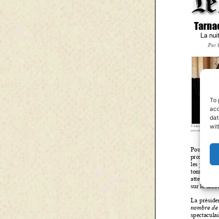
To 
acc
dat
wit