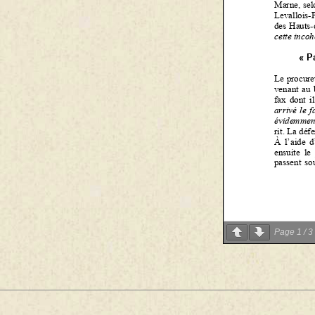
Page
1
/
3