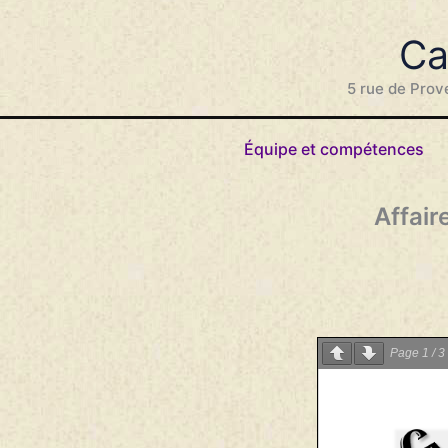
Aller
au
Ca
contenu
5 rue de Prov
Équipe et compétences
Affair
Page
1
/
3