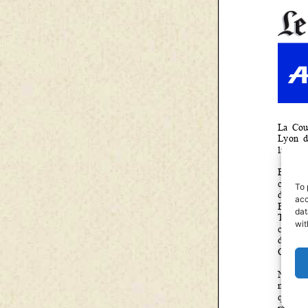
To 
acc
dat
wit