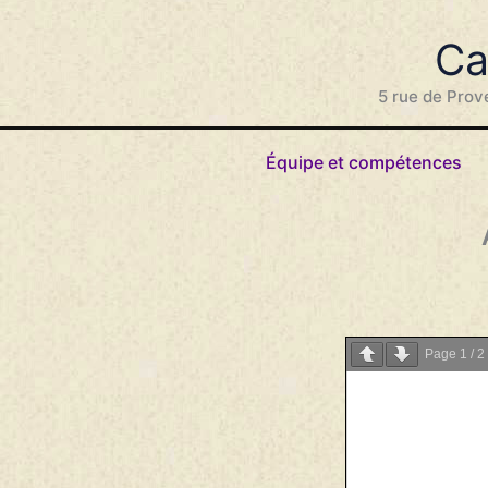
Aller
au
Ca
contenu
5 rue de Prov
Équipe et compétences
Page
1
/
2