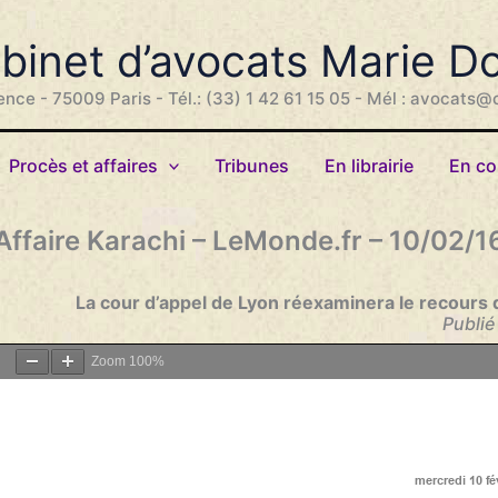
binet d’avocats Marie D
ence - 75009 Paris - Tél.: (33) 1 42 61 15 05 - Mél : avocats@
Procès et affaires
Tribunes
En librairie
En co
Affaire Karachi – LeMonde.fr – 10/02/1
La
cour d’appel de Lyon réexaminera le recours 
Publié
Zoom
100%