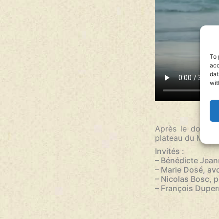
To 
acc
dat
wit
Après le documen
plateau du Monde
Invités :
– Bénédicte Jean
– Marie Dosé, av
– Nicolas Bosc, 
– François Duperr