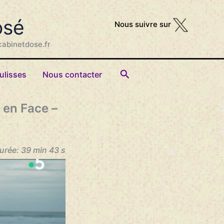
osé
Nous suivre sur
cabinetdose.fr
Rechercher
ulisses
Nous contacter
 en Face –
Durée: 39 min 43 s