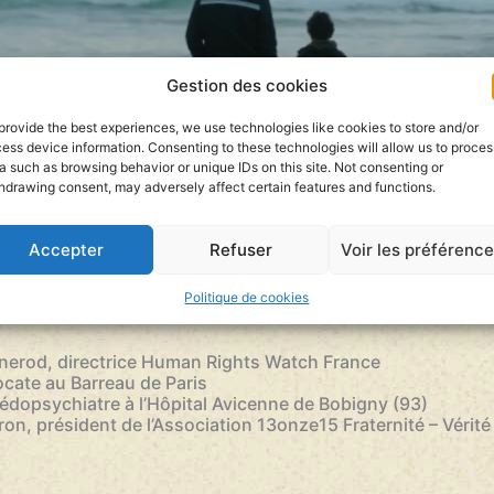
Gestion des cookies
provide the best experiences, we use technologies like cookies to store and/or
ess device information. Consenting to these technologies will allow us to proces
a such as browsing behavior or unique IDs on this site. Not consenting or
hdrawing consent, may adversely affect certain features and functions.
Accepter
Refuser
Voir les préférenc
taire sur l’avenir des enfants de djihadistes, les invités
Politique de cookies
 en face autour de Mélanie Taravant.
nerod, directrice Human Rights Watch France
ocate au Barreau de Paris
pédopsychiatre à l’Hôpital Avicenne de Bobigny (93)
on, président de l’Association 13onze15 Fraternité – Vérité