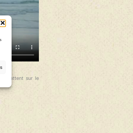
s
es
 débattent sur le