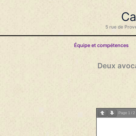
Aller
au
Ca
contenu
5 rue de Prov
Équipe et compétences
Deux avoca
Page
1
/
2