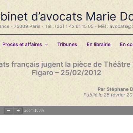
binet d’avocats Marie D
ence - 75009 Paris - Tél.: (33) 1 42 61 15 05 - Mél : avocats@
Procès et affaires
Tribunes
En librairie
En co
ts français jugent la pièce de Théâtre 
Figaro – 25/02/2012
Par Stéphane 
Publié le 25 février 2
Zoom
100%