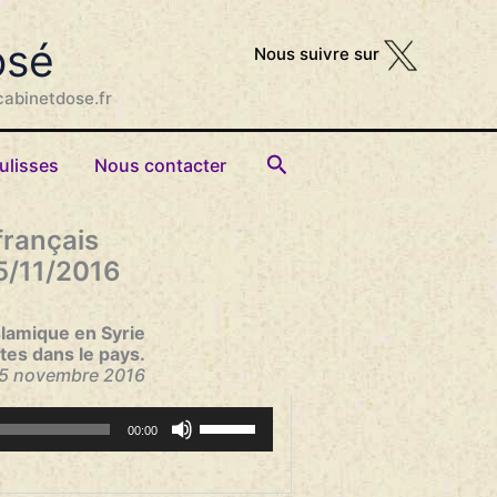
osé
Nous suivre sur
cabinetdose.fr
Rechercher
ulisses
Nous contacter
français
15/11/2016
slamique en Syrie
ites dans le pays.
 15 novembre 2016
Utilisez
00:00
les
flèches
haut/bas