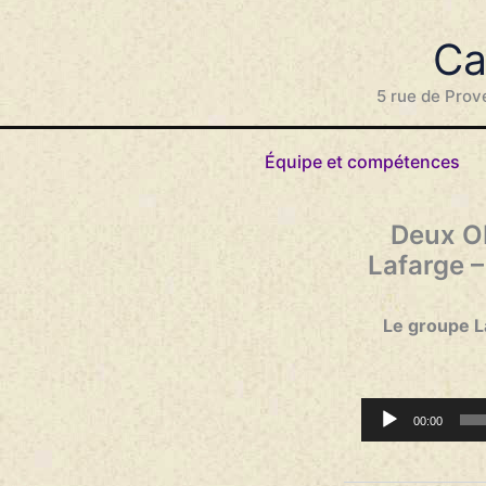
Aller
au
Ca
contenu
5 rue de Prov
Équipe et compétences
Deux ON
Lafarge –
Le groupe La
Lecteur
00:00
audio