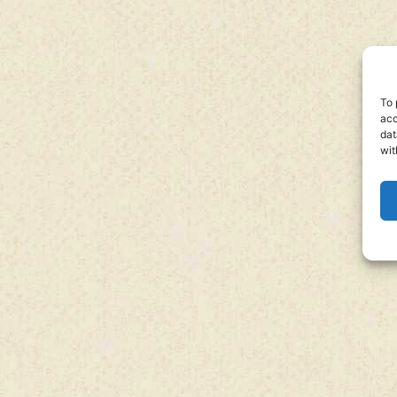
To 
acc
dat
wit