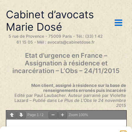
Aller
au
Cabinet d’avocats
contenu
Marie Dosé
5 rue de Provence - 75009 Paris - Tél.: (33) 1 42
61 15 05 - Mél : avocats@cabinetdose.fr
Etat d’urgence en France –
Assignation à résidence et
incarcération – L’Obs – 24/11/2015
Mon client, assigné à résidence sur la base de
renseignements erronés puis incarcéré
Edité par Paul Laubacher. Auteur parrainé par Violette
Lazard –
Publié dans Le Plus de L’Obs le 24 novembre
2015
Page
1
/
2
Zoom
100%