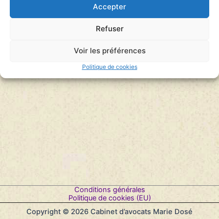
risque pour la France ?
Accepter
Le Débat du Jour – Présenté Adrien Delgrange diffusé
sur RFI le 23 février 2022
Refuser
Lecteur
audio
00:00
00:00
Voir les préférences
Politique de cookies
Conditions générales
Politique de cookies (EU)
Copyright © 2026 Cabinet d’avocats Marie Dosé