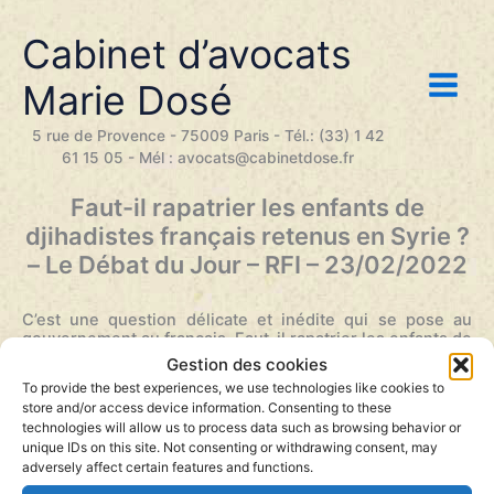
Aller
au
Cabinet d’avocats
contenu
Marie Dosé
5 rue de Provence - 75009 Paris - Tél.: (33) 1 42
61 15 05 - Mél : avocats@cabinetdose.fr
Faut-il rapatrier les enfants de
djihadistes français retenus en Syrie ?
– Le Débat du Jour – RFI – 23/02/2022
C’est une question délicate et inédite qui se pose au
gouvernement au français. Faut-il rapatrier les enfants de
djihadistes français retenus en Syrie ? La France répond
Gestion des cookies
au « cas par cas » pour reprendre l’expression de
To provide the best experiences, we use technologies like cookies to
l’exécutif. Pourtant, de nombreuses voix s’élèvent : ONG,
store and/or access device information. Consenting to these
intellectuels, politiques de tout bord, psychiatres… pour
technologies will allow us to process data such as browsing behavior or
que ces enfants qui n’ont rien demandé, qui sont plus
unique IDs on this site. Not consenting or withdrawing consent, may
victimes que coupables des erreurs de leurs parents
adversely affect certain features and functions.
puissent retrouver la France le plus vite possible. Un
enfant qui rentre de zone de guerre représente-t-il un