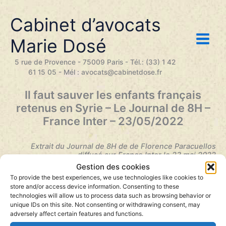
Aller
au
Cabinet d’avocats
contenu
Marie Dosé
5 rue de Provence - 75009 Paris - Tél.: (33) 1 42
61 15 05 - Mél : avocats@cabinetdose.fr
Il faut sauver les enfants français
retenus en Syrie – Le Journal de 8H –
France Inter – 23/05/2022
Extrait du Journal de 8H de de Florence Paracuellos
diffusé sur France Inter le 23 mai 2022
Gestion des cookies
Lecteur
audio
00:00
00:00
To provide the best experiences, we use technologies like cookies to
store and/or access device information. Consenting to these
technologies will allow us to process data such as browsing behavior or
unique IDs on this site. Not consenting or withdrawing consent, may
adversely affect certain features and functions.