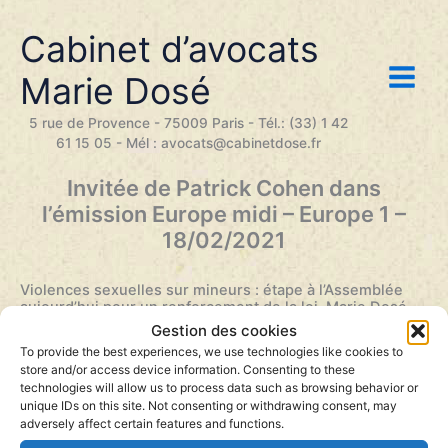
Aller
au
Cabinet d’avocats
contenu
Marie Dosé
5 rue de Provence - 75009 Paris - Tél.: (33) 1 42
61 15 05 - Mél : avocats@cabinetdose.fr
Invitée de Patrick Cohen dans
l’émission Europe midi – Europe 1 –
18/02/2021
Violences sexuelles sur mineurs : étape à l’Assemblée
aujourd’hui pour un renforcement de la loi. Marie Dosé,
avocate pénaliste au barreau de Paris, juge le texte
Gestion des cookies
“inutile” et “non productif”
To provide the best experiences, we use technologies like cookies to
Europe midi de Patrick Cohen –
Diffusé sur Europe 1 le 18
store and/or access device information. Consenting to these
février 2021
technologies will allow us to process data such as browsing behavior or
unique IDs on this site. Not consenting or withdrawing consent, may
adversely affect certain features and functions.