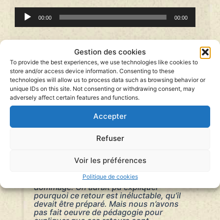
Lecteur
00:00
00:00
audio
Gestion des cookies
To provide the best experiences, we use technologies like cookies to
Ma mission c’est de rencontrer des gens
store and/or access device information. Consenting to these
en prison, de gagner leur confiance et
technologies will allow us to process data such as browsing behavior or
qu’ils gagnent la mienne. Or, ce n’est pas
unique IDs on this site. Not consenting or withdrawing consent, may
du tout le cas, les kurdes refusent les
adversely affect certain features and functions.
communications téléphoniques, je ne
sais plus très bien qui j’ai au téléphone,
Accepter
mais de toutes façons il faut que ces
femmes reviennent.
Refuser
Voir les préférences
Les autorités françaises ont surfé sur
Politique de cookies
des émotions populaires, c’est
dommage. On aurait pu expliquer
pourquoi ce retour est inéluctable, qu’il
devait être préparé. Mais nous n’avons
pas fait oeuvre de pédagogie pour