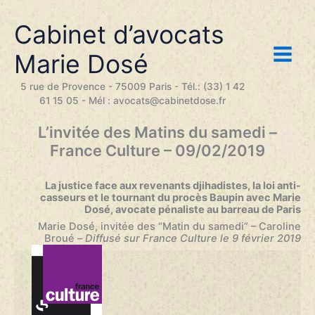
Aller
au
Cabinet d’avocats
contenu
Marie Dosé
5 rue de Provence - 75009 Paris - Tél.: (33) 1 42
61 15 05 - Mél : avocats@cabinetdose.fr
L’invitée des Matins du samedi –
France Culture – 09/02/2019
La justice face aux revenants djihadistes, la loi anti-
casseurs et le tournant du procès Baupin avec Marie
Dosé, avocate pénaliste au barreau de Paris
Marie Dosé, invitée des “Matin du samedi” – Caroline
Broué
–
Diffusé sur France Culture le 9 février 2019