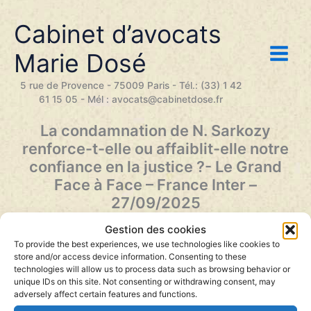
Aller
au
Cabinet d’avocats
contenu
Marie Dosé
5 rue de Provence - 75009 Paris - Tél.: (33) 1 42
61 15 05 - Mél : avocats@cabinetdose.fr
La condamnation de N. Sarkozy
renforce-t-elle ou affaiblit-elle notre
confiance en la justice ?- Le Grand
Face à Face – France Inter –
27/09/2025
Gestion des cookies
Pour en débattre, Anne Levade, professeur de droit
To provide the best experiences, we use technologies like cookies to
public à l’Université Paris 1 et ancienne dirigeante de la
store and/or access device information. Consenting to these
Haute autorité des Républicains, et Marie Dosé, avocate
technologies will allow us to process data such as browsing behavior or
pénaliste.
unique IDs on this site. Not consenting or withdrawing consent, may
Le Grand Face à Face – Présenté par Thomas Snégaroff
–
adversely affect certain features and functions.
Avec Natacha Polony et Gilles Finchelstein –
Diffusé sur