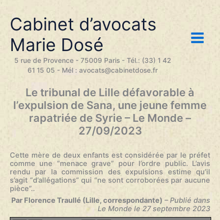
Aller
au
Cabinet d’avocats
contenu
Marie Dosé
5 rue de Provence - 75009 Paris - Tél.: (33) 1 42
61 15 05 - Mél : avocats@cabinetdose.fr
Le tribunal de Lille défavorable à
l’expulsion de Sana, une jeune femme
rapatriée de Syrie – Le Monde –
27/09/2023
Cette mère de deux enfants est considérée par le préfet
comme une “menace grave” pour l’ordre public. L’avis
rendu par la commission des expulsions estime qu’il
s’agit “d’allégations” qui “ne sont corroborées par aucune
pièce”..
Par Florence Traullé (Lille, correspondante)
– Publié dans
Le Monde le 27 septembre 2023