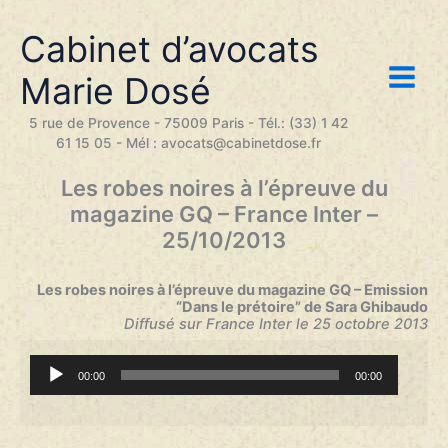
Aller
au
Cabinet d’avocats
contenu
Marie Dosé
5 rue de Provence - 75009 Paris - Tél.: (33) 1 42
61 15 05 - Mél : avocats@cabinetdose.fr
Les robes noires à l’épreuve du
magazine GQ – France Inter –
25/10/2013
Les robes noires à l’épreuve du magazine GQ – Emission
“Dans le prétoire” de Sara Ghibaudo
Diffusé sur France Inter le 25 octobre 2013
Lecteur
00:00
00:00
audio