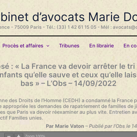
binet d’avocats Marie D
ence - 75009 Paris - Tél.: (33) 1 42 61 15 05 - Mél : avocats@
Procès et affaires
Tribunes
En librairie
En co
é : « La France va devoir arrêter le tri 
nfants qu’elle sauve et ceux qu’elle lais
bas » – L’Obs – 14/09/2022
ne des Droits de l’Homme (CEDH) a condamné la France p
e appropriée les demandes de rapatriement de familles de j
es que Paris va devoir réexaminer au plus vite. Entretien a
ctif Familles unies.
Par Marie Vaton
– Publié par l’Obs le
Zoom
100%