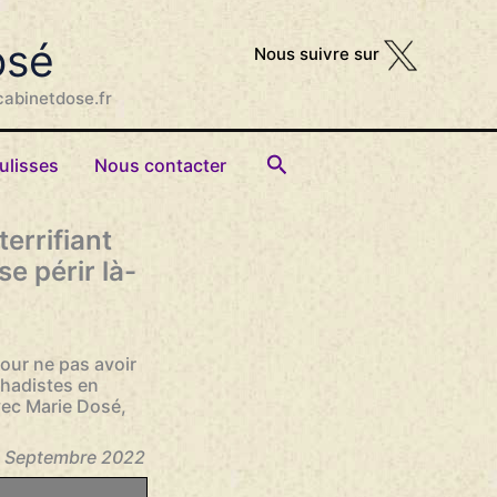
osé
Nous suivre sur
cabinetdose.fr
Rechercher
ulisses
Nous contacter
terrifiant
se périr là-
our ne pas avoir
ihadistes en
vec Marie Dosé,
 14 Septembre 2022