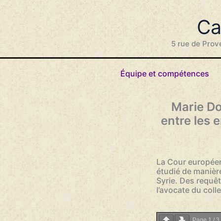
Aller
au
Ca
contenu
5 rue de Prov
Équipe et compétences
Marie Dos
entre les e
La Cour européen
étudié de manièr
Syrie. Des requêt
l’avocate du colle
Page
1
/
3