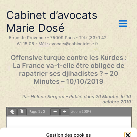
Aller
au
Cabinet d’avocats
contenu
Marie Dosé
5 rue de Provence - 75009 Paris - Tél.: (33) 1 42
61 15 05 - Mél : avocats@cabinetdose.fr
Offensive turque contre les Kurdes :
La France va-t-elle être obligée de
rapatrier ses djihadistes ? – 20
Minutes – 10/10/2019
Par Hélène Sergent – Publié dans 20 Minutes le 10
octobre 2019
Page
1
/
3
Zoom
100%
Gestion des cookies