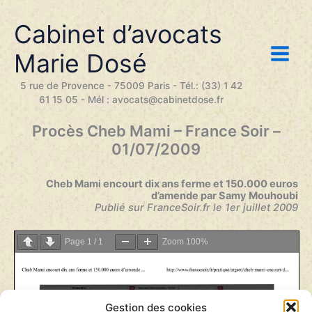
Aller
au
Cabinet d’avocats
contenu
Marie Dosé
5 rue de Provence - 75009 Paris - Tél.: (33) 1 42
61 15 05 - Mél : avocats@cabinetdose.fr
Procès Cheb Mami – France Soir –
01/07/2009
Cheb Mami encourt dix ans ferme et 150.000 euros
d’amende par Samy Mouhoubi
Publié sur FranceSoir.fr le 1er juillet 2009
Page
1
/
1
Zoom
100%
Gestion des cookies