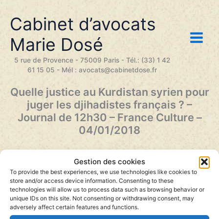
Aller
au
Cabinet d’avocats
contenu
Marie Dosé
5 rue de Provence - 75009 Paris - Tél.: (33) 1 42
61 15 05 - Mél : avocats@cabinetdose.fr
Quelle justice au Kurdistan syrien pour
juger les djihadistes français ? –
Journal de 12h30 – France Culture –
04/01/2018
Le porte-parole du gouvernement Benjamin Griveaux
Gestion des cookies
indiquait ce jeudi matin que les djihadistes françaises
arrêtées par les combattants kurdes dans le nord de la
To provide the best experiences, we use technologies like cookies to
Syrie devraient y être jugées, “si les institutions
store and/or access device information. Consenting to these
judiciaires sur place le permettent et garantissent un
technologies will allow us to process data such as browsing behavior or
procès équitable”.
unique IDs on this site. Not consenting or withdrawing consent, may
Journal de 12h30 par Antoine Mercier, Anne
adversely affect certain features and functions.
Fauquembergue et la rédaction
–
Diffusé sur France