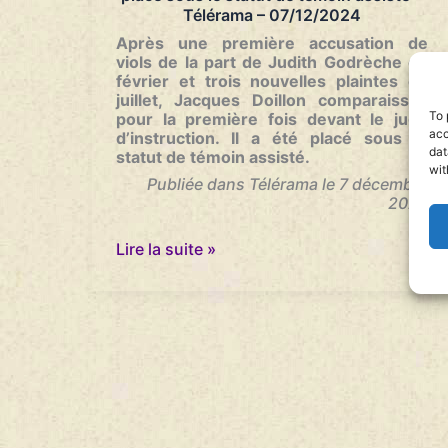
Télérama – 07/12/2024
Après une première accusation de
viols de la part de Judith Godrèche en
février et trois nouvelles plaintes en
juillet, Jacques Doillon comparaissait
To 
pour la première fois devant le juge
acc
d’instruction. Il a été placé sous le
dat
statut de témoin assisté.
wit
Publiée dans Télérama le 7 décembre
2024
…
Jacques
Lire la suite »
Doillon,
accusé
de
viol,
est
placé
sous
le
statut
de