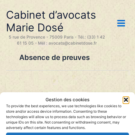
Aller
au
Cabinet d’avocats
contenu
Marie Dosé
5 rue de Provence - 75009 Paris - Tél.: (33) 1 42
61 15 05 - Mél : avocats@cabinetdose.fr
Absence de preuves
Gestion des cookies
To provide the best experiences, we use technologies like cookies to
store and/or access device information. Consenting to these
technologies will allow us to process data such as browsing behavior or
unique IDs on this site. Not consenting or withdrawing consent, may
adversely affect certain features and functions.
Plus de quarante ans après, une nouvelle piste
relance l’enquête sur la mort du ministre Robert