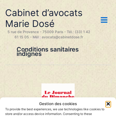
Aller
au
Cabinet d’avocats
contenu
Marie Dosé
5 rue de Provence - 75009 Paris - Tél.: (33) 1 42
61 15 05 - Mél : avocats@cabinetdose.fr
Conditions sanitaires
indignes
Gestion des cookies
To provide the best experiences, we use technologies like cookies to
store and/or access device information. Consenting to these
Le cri du cœur d’une avocate – Le Journal du