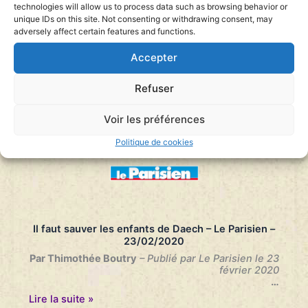
technologies will allow us to process data such as browsing behavior or
Dimanche – 23/02/2020
unique IDs on this site. Not consenting or withdrawing consent, may
Par Plana Radenovic
– Publié par Le Journal du
adversely affect certain features and functions.
Dimanche le 23 février 2020
…
Accepter
Le
Lire la suite »
cri
Refuser
du
cœur
d’une
Voir les préférences
avocate
–
Politique de cookies
Le
Journal
du
Dimanche
–
23/02/2020
Il faut sauver les enfants de Daech – Le Parisien –
23/02/2020
Par Thimothée Boutry
– Publié par Le Parisien le 23
février 2020
…
Il
Lire la suite »