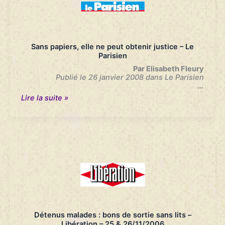
Le
Parisien
–
22/03/2016
Sans papiers, elle ne peut obtenir justice – Le
Parisien
Par Elisabeth Fleury
Publié le 26 janvier 2008 dans Le Parisien
…
Sans
Lire la suite »
papiers,
elle
ne
peut
obtenir
justice
–
Le
Parisien
Détenus malades : bons de sortie sans lits –
Libération – 25 & 26/11/2006