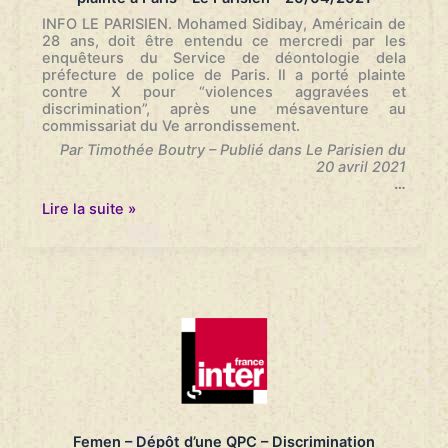
INFO LE PARISIEN. Mohamed Sidibay, Américain de
28 ans, doit être entendu ce mercredi par les
enquêteurs du Service de déontologie dela
préfecture de police de Paris. Il a porté plainte
contre X pour “violences aggravées et
discrimination”, après une mésaventure au
commissariat du Ve arrondissement.
Par Timothée Boutry – Publié dans Le Parisien du
20 avril 2021
…
Violences
Lire la suite »
policières
:
un
étudiant
américain
porte
plainte
à
Paris
–
Le
Parisien
–
Femen – Dépôt d’une QPC – Discrimination
20/04/2021