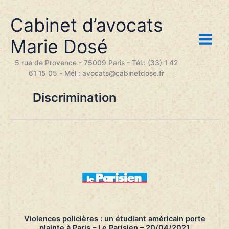
Aller
au
Cabinet d’avocats
contenu
Marie Dosé
5 rue de Provence - 75009 Paris - Tél.: (33) 1 42
61 15 05 - Mél : avocats@cabinetdose.fr
Discrimination
Violences policières : un étudiant américain porte
plainte à Paris – Le Parisien – 20/04/2021