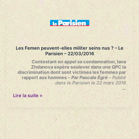
hommes-
femmes
–
Dans
le
prétoire
–
France
Inter
Les Femen peuvent-elles militer seins nus ? – Le
–
Parisien – 22/03/2016
24/03/2016
Contestant en appel sa condamnation, Iana
Zhdanova espère soulever dans une QPC la
discrimination dont sont victimes les femmes par
rapport aux hommes
–
Par Pascale Égré
–
Publié
dans le Parisien le 22 mars 2016
…
Les
Lire la suite »
Femen
peuvent-
elles
militer
seins
nus
?
–