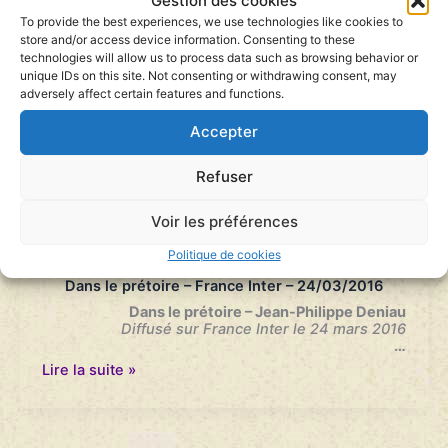
Gestion des cookies
…
To provide the best experiences, we use technologies like cookies to
Femen
Lire la suite »
store and/or access device information. Consenting to these
–
technologies will allow us to process data such as browsing behavior or
QPC
unique IDs on this site. Not consenting or withdrawing consent, may
–
adversely affect certain features and functions.
Discrimination
hommes/femmes
Accepter
–
Le
19/20
Refuser
–
France
3
Voir les préférences
Ile
de
Politique de cookies
Femen – QPC – Discrimination hommes-femmes –
France
Dans le prétoire – France Inter – 24/03/2016
–
24/03/2016
Dans le prétoire – Jean-Philippe Deniau
Diffusé sur France Inter le 24 mars 2016
…
Femen
Lire la suite »
–
QPC
–
Discrimination