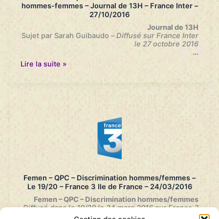
hommes-femmes – Journal de 13H – France Inter –
27/10/2016
Journal de 13H
Sujet par Sarah Guibaudo –
Diffusé sur France Inter
le 27 octobre 2016
…
Femen
Lire la suite »
–
Dépôt
d’une
QPC
–
Discrimination
hommes-
femmes
–
Journal
de
13H
–
Femen – QPC – Discrimination hommes/femmes –
France
Le 19/20 – France 3 Ile de France – 24/03/2016
Inter
–
Femen – QPC – Discrimination hommes/femmes
27/10/2016
Diffusé dans le 19/20 le 24 mars 2016 sur France 3
Ile de France