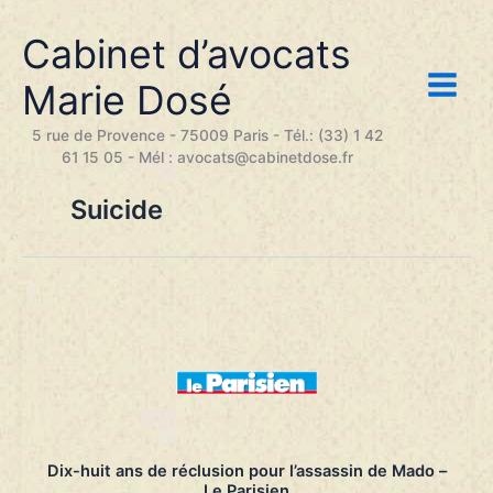
Aller
au
Cabinet d’avocats
contenu
Marie Dosé
5 rue de Provence - 75009 Paris - Tél.: (33) 1 42
61 15 05 - Mél : avocats@cabinetdose.fr
Suicide
Dix-huit ans de réclusion pour l’assassin de Mado –
Le Parisien