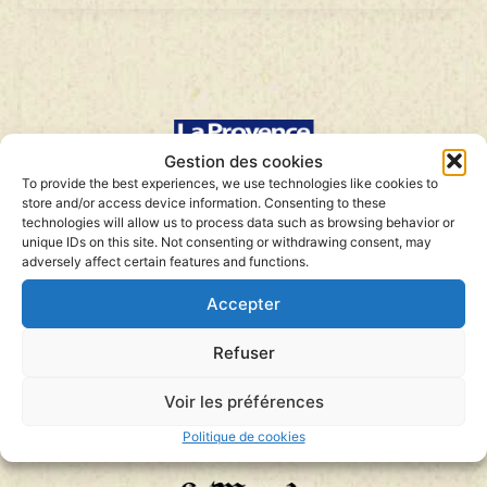
B
–
La
France
prête
à
renvoyer
un
Iranien
Gestion des cookies
condamné
To provide the best experiences, we use technologies like cookies to
à
store and/or access device information. Consenting to these
mort
Maltraité en prison, un détenu homosexuel se
technologies will allow us to process data such as browsing behavior or
–
suicide – La Provence
Le
unique IDs on this site. Not consenting or withdrawing consent, may
Parisien
adversely affect certain features and functions.
Par Romain Capdepon
Publié le 2 août 2008 dans La Provence
Accepter
…
Maltraité
Lire la suite »
en
Refuser
prison,
un
Voir les préférences
détenu
homosexuel
Politique de cookies
se
suicide
–