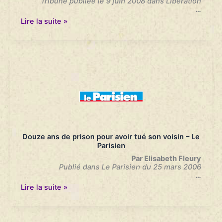
Tribune publiée le 9 juin 2008 dans Libération
…
Silence,
Lire la suite »
on
incarcère
!
–
Libération
–
09/06/2008
Douze ans de prison pour avoir tué son voisin – Le
Parisien
Par Elisabeth Fleury
Publié dans Le Parisien du 25 mars 2006
…
Douze
Lire la suite »
ans
de
prison
pour