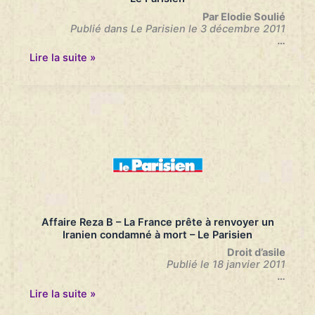
Par Elodie Soulié
Publié dans Le Parisien le 3 décembre 2011
…
Dix-
Lire la suite »
huit
ans
de
réclusion
pour
l’assassin
de
Mado
–
Le
Parisien
Affaire Reza B – La France prête à renvoyer un
Iranien condamné à mort – Le Parisien
Droit d’asile
Publié le 18 janvier 2011
…
Affaire
Lire la suite »
Reza