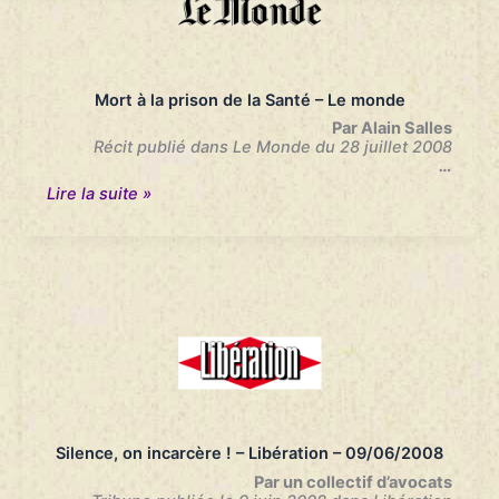
La
Provence
Mort à la prison de la Santé – Le monde
Par Alain Salles
Récit publié dans Le Monde du 28 juillet 2008
…
Mort
Lire la suite »
à
la
prison
de
la
Santé
–
Le
monde
Silence, on incarcère ! – Libération – 09/06/2008
Par un collectif d’avocats