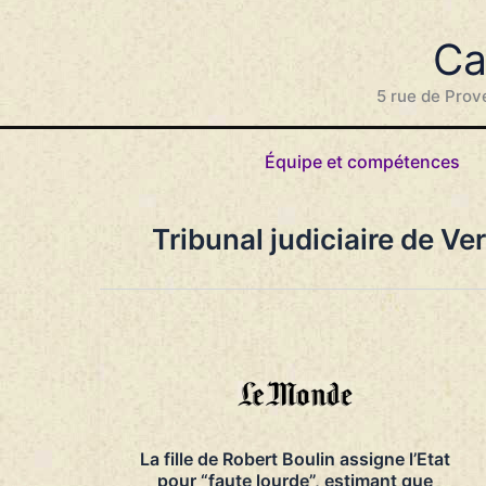
Aller
au
Ca
contenu
5 rue de Prov
Équipe et compétences
Tribunal judiciaire de Ver
La fille de Robert Boulin assigne l’Etat
pour “faute lourde”, estimant que