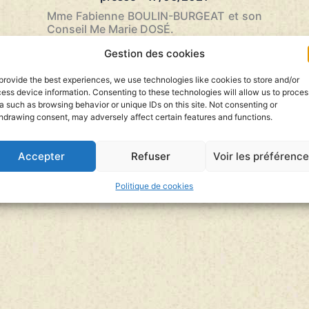
Mme Fabienne BOULIN-BURGEAT et son
Conseil Me Marie DOSÉ.
Communiqué de presse de Mme
Gestion des cookies
Fabienne BOULIN-BURGEAT et son
Conseil Me Marie DOSÉ – 17 juin 2021
provide the best experiences, we use technologies like cookies to store and/or
…
ess device information. Consenting to these technologies will allow us to proces
Affaire
Lire la suite »
a such as browsing behavior or unique IDs on this site. Not consenting or
Robert
hdrawing consent, may adversely affect certain features and functions.
Boulin
–
Accepter
Refuser
Voir les préférenc
Communiqué
de
presse
Politique de cookies
–
17/06/2021