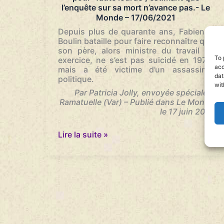
l’enquête sur sa mort n’avance pas.- Le
Monde – 17/06/2021
Depuis plus de quarante ans, Fabienne
Boulin bataille pour faire reconnaître que
son père, alors ministre du travail en
To 
exercice, ne s’est pas suicidé en 1979,
acc
mais a été victime d’un assassinat
dat
politique.
wit
Par Patricia Jolly, envoyée spéciale à
Ramatuelle (Var) – Publié dans Le Monde
le 17 juin 2021
…
La
Lire la suite »
fille
de
Robert
Boulin
assigne
l’Etat
pour
“faute
lourde”,