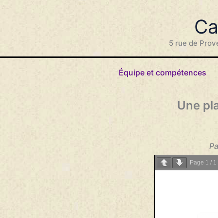
Aller
au
Ca
contenu
5 rue de Prov
Équipe et compétences
Une pla
Pa
Page
1
/
1