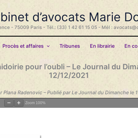
binet d’avocats Marie D
ence - 75009 Paris - Tél.: (33) 1 42 61 15 05 - Mél : avocats@
Procès et affaires
Tribunes
En librairie
En co
idoirie pour l’oubli – Le Journal du Di
12/12/2021
r Plana Radenovic – Publié par Le Journal du Dimanche le
Zoom
100%