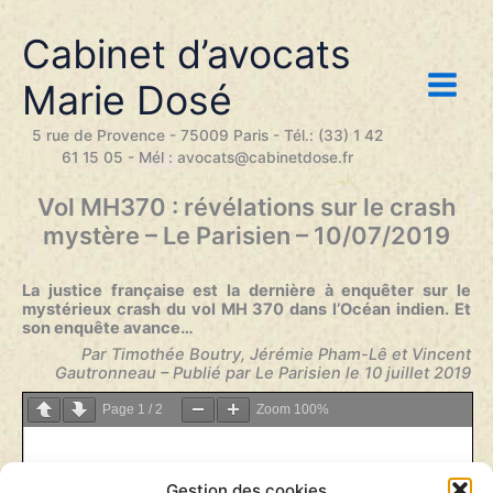
Aller
au
Cabinet d’avocats
contenu
Marie Dosé
5 rue de Provence - 75009 Paris - Tél.: (33) 1 42
61 15 05 - Mél : avocats@cabinetdose.fr
Vol MH370 : révélations sur le crash
mystère – Le Parisien – 10/07/2019
La justice française est la dernière à enquêter sur le
mystérieux crash du vol MH 370 dans l’Océan indien. Et
son enquête avance…
Par Timothée Boutry, Jérémie Pham-Lê et Vincent
Gautronneau – Publié par Le Parisien le 10 juillet 2019
Page
1
/
2
Zoom
100%
Gestion des cookies