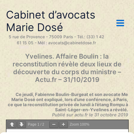
Aller
au
Cabinet d’avocats
contenu
Marie Dosé
5 rue de Provence - 75009 Paris - Tél.: (33) 1 42
61 15 05 - Mél : avocats@cabinetdose.fr
Yvelines. Affaire Boulin : la
reconstitution révèle deux lieux de
découverte du corps du ministre –
Actu.fr – 31/10/2019
Ce jeudi, Fabienne Boulin-Burgeat et son avocate Me
Marie Dosé ont expliqué, lors d’une conférence, à Paris,
ce que la reconstitution privée de lundi à l’étang Rompu à
Saint-Léger-en-Yvelines a révélé.
Publié sur actu.fr le 31 octobre 2019
Page
1
/
2
Zoom
100%