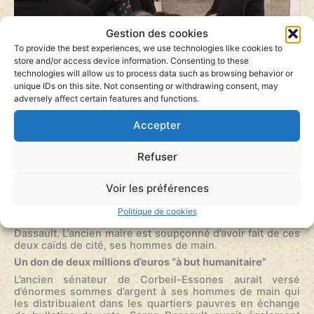
Gestion des cookies
To provide the best experiences, we use technologies like cookies to
store and/or access device information. Consenting to these
technologies will allow us to process data such as browsing behavior or
unique IDs on this site. Not consenting or withdrawing consent, may
adversely affect certain features and functions.
Un proche de l’ancien maire de Corbeil-Essonnes est
jugé ce mercredi devant la cour d’Assises d’Evry. Il avait
Accepter
tenté d’assassiner un homme pour un contentieux lié à
des achats de votes présumés aux éléctions municipales.
Refuser
Toute la famille de l’accusé est présente pour le soutenir.
Ce mardi 10 mai, Younès Bounouara comparaît devant la
cour d’assises d’Évry. L’homme de 42 ans est accusé
Voir les préférences
d’avoir tenté assassiné Fatah Hou, un boxeur, originaire
comme lui d’une cité sensible de Corbeil-Essones. La
Politique de cookies
ville fut longtemps dirigée par le milliardaire Serge
Dassault. L’ancien maire est soupçonné d’avoir fait de ces
deux caïds de cité, ses hommes de main.
Un don de deux millions d’euros “à but humanitaire”
L’ancien sénateur de Corbeil-Essones aurait versé
d’énormes sommes d’argent à ses hommes de main qui
les distribuaient dans les quartiers pauvres en échange