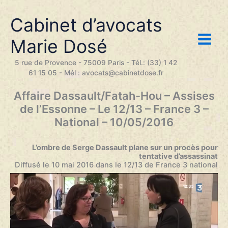
Aller
au
Cabinet d’avocats
contenu
Marie Dosé
5 rue de Provence - 75009 Paris - Tél.: (33) 1 42
61 15 05 - Mél : avocats@cabinetdose.fr
Affaire Dassault/Fatah-Hou – Assises
de l’Essonne – Le 12/13 – France 3 –
National – 10/05/2016
L’ombre de Serge Dassault plane sur un procès pour
tentative d’assassinat
Diffusé
le 10 mai 2016 dans le 12/13 de France 3 national