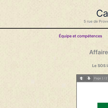
Aller
au
Ca
contenu
5 rue de Prov
Équipe et compétences
Affair
Le SOS l
Page
1
/
2