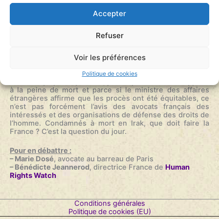
Accepter
Ils sont onze. Onze ressortissant français condamnés à
Refuser
mort en quelques jours par un tribunal irakien pour
appartenance à l’organisation Etat islamique. Et ce n’est
peut-être qu’un début car ils seraient plusieurs centaines
Voir les préférences
d’autres actuellement détenus sur la zone irako-syrienne
à être susceptible d’être jugés de la même manière.
Politique de cookies
Manière qui pose question, parce que la France s’oppose
à la peine de mort et parce si le ministre des affaires
étrangères affirme que les procès ont été équitables, ce
n’est pas forcément l’avis des avocats français des
intéressés et des organisations de défense des droits de
l’homme. Condamnés à mort en Irak, que doit faire la
France ? C’est la question du jour.
Pour en débattre :
– Marie Dosé
, avocate au barreau de Paris
– Bénédicte Jeannerod
, directrice France de
Human
Rights Watch
Conditions générales
Politique de cookies (EU)