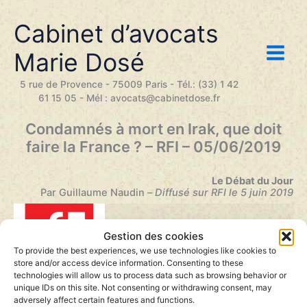
Aller
au
Cabinet d’avocats
contenu
Marie Dosé
5 rue de Provence - 75009 Paris - Tél.: (33) 1 42
61 15 05 - Mél : avocats@cabinetdose.fr
Condamnés à mort en Irak, que doit
faire la France ? – RFI – 05/06/2019
Le Débat du Jour
Par Guillaume Naudin
–
Diffusé sur RFI le 5 juin 2019
Gestion des cookies
To provide the best experiences, we use technologies like cookies to
store and/or access device information. Consenting to these
technologies will allow us to process data such as browsing behavior or
Lecteur
unique IDs on this site. Not consenting or withdrawing consent, may
00:00
00:00
audio
adversely affect certain features and functions.