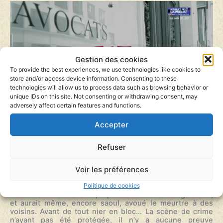
Gestion des cookies
To provide the best experiences, we use technologies like cookies to
store and/or access device information. Consenting to these
technologies will allow us to process data such as browsing behavior or
unique IDs on this site. Not consenting or withdrawing consent, may
adversely affect certain features and functions.
Accepter
Le 23 décembre 1996, l’épouse du producteur de cinéma
Daniel Toscan du Plantier est retrouvée morte, le crâne
Refuser
fracassé, en contrebas de sa maison de vacances dans le
sud de l’Irlande. Un suspect est très vite désigné : Ian
Bailey. Un colosse de deux mètres, tantôt journaliste,
Voir les préférences
tantôt vendeur de légumes, qui vit aux crochets de sa
compagne.
Politique de cookies
Au lendemain du drame, il porte des traces de griffures,
et aurait même, encore saoul, avoué le meurtre à des
voisins. Avant de tout nier en bloc… La scène de crime
n’ayant pas été protégée, il n’y a aucune preuve