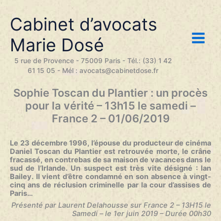
Aller
au
Cabinet d’avocats
contenu
Marie Dosé
5 rue de Provence - 75009 Paris - Tél.: (33) 1 42
61 15 05 - Mél : avocats@cabinetdose.fr
Sophie Toscan du Plantier : un procès
pour la vérité – 13h15 le samedi –
France 2 – 01/06/2019
Le 23 décembre 1996, l’épouse du producteur de cinéma
Daniel Toscan du Plantier est retrouvée morte, le crâne
fracassé, en contrebas de sa maison de vacances dans le
sud de l’Irlande. Un suspect est très vite désigné : Ian
Bailey. Il vient d’être condamné en son absence à vingt-
cinq ans de réclusion criminelle par la cour d’assises de
Paris…
Présenté par Laurent Delahousse sur France 2 – 13H15 le
Samedi – le 1er juin 2019 – Durée 00h30