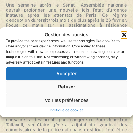
Une semaine après le Sénat, l’Assemblée nationale
devrait prolonger une nouvelle fois l’état d’urgence
instauré après les attentats de Paris. Ce régime
d’exception durerait trois mois de plus après le 26 février.
Focus ce matin sur les assignations à résidence
prononcées depuis le 13 novembre.
Gestion des cookies
Depuis trois mois jour pour jour, Ali passe le plus clair de
To provide the best experiences, we use technologies like cookies to
son temps dans son 39m2 situé en banlieue parisienne,
store and/or access device information. Consenting to these
entre sa chambre et son canapé où il se documente sur
technologies will allow us to process data such as browsing behavior or
l’état d’urgence et en particulier sur les “notes blanches”.
unique IDs on this site. Not consenting or withdrawing consent, may
Ces notes secrètes du renseignement le présentent
adversely affect certain features and functions.
comme proche d’un imam radical. Ali réfute ces
documents qui lui valent d’être assigné à résidence
depuis le 16 novembre.
Accepter
A ce jour, aucune information judiciaire n’a été ouverte
contre Ali, même après une perquisition menée chez lui
Refuser
le 2 décembre dernier.
Pourquoi poursuivre les assignations à résidence dans le
Voir les préférences
cadre de l’état d’urgence ?
En fixant certaines personnes, à certains endroits, les
Politique de cookies
services de renseignements et de sécurité peuvent se
consacrer à des profils plus dangereux. Pour Jean-Luc
Taltavull, secrétaire général adjoint du syndicat des
commissaires de la police nationale, c’est tout l’intérêt de