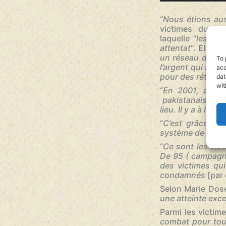
“
Nous étions auss
victimes du vol
laquelle “
les vic
attentat
“. Elle e
un réseau d’inter
To 
l’argent qui ser
acc
pour des rétroco
dat
wit
“
En 2001, au Pa
pakistanais qui v
lieu. Il y a à la foi
“
C’est grâce à l
système de rétr
“
Ce sont les victi
De 95 ( campagne 
des victimes qui
condamnés
[par 
Selon Marie Dosé
une atteinte exce
Parmi les victim
combat pour tous