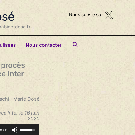
osé
Nous suivre sur
cabinetdose.fr
Rechercher
ulisses
Nous contacter
e procès
e Inter –
rachi : Marie Dosé
e Inter le 16 juin
2020
Utilisez
08:15
les