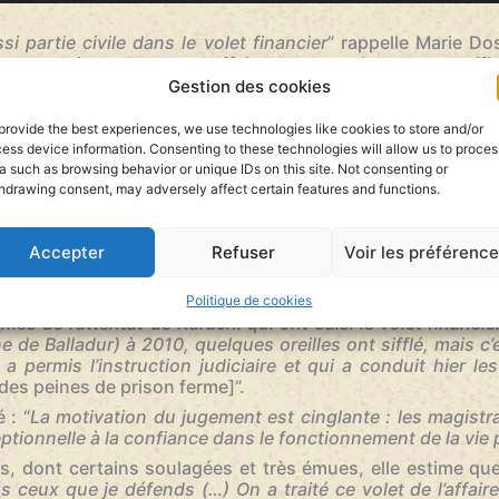
i partie civile dans le volet financier
” rappelle Marie Do
et terroriste de cette affaire aux nombreuses ramifi
times considèrent que c’est l’arrêt des commissions qui 
Gestion des cookies
xplique le mécanisme : “
Il y a eu des rétrocommissions illég
mediaires sur ces contrats d’armements : ils ne servaient 
provide the best experiences, we use technologies like cookies to store and/or
vaient à financer la campagne balladurienne. Des commissi
ess device information. Consenting to these technologies will allow us to proces
mmissions qui financeront cette campagne”
.
a such as browsing behavior or unique IDs on this site. Not consenting or
hdrawing consent, may adversely affect certain features and functions.
kistan on coupe les vivres d’une branches des servic
ont retourner vers les contrats impayés, raison pour laquel
s l’histoire et le judiciaire.
“
Accepter
Refuser
Voir les préférenc
’information judiciaire antiterroriste, 7 ans plus tard, q
ocommissions
” raconte l’avocate.
Politique de cookies
mes de l’attentat de Karachi qui ont saisi le volet financier
de Balladur) à 2010, quelques oreilles ont sifflé, mais c’e
 a permis l’instruction judiciaire et qui a conduit hier le
des peines de prison ferme]”.
 : “
La motivation du jugement est cinglante : les magistr
ptionnelle à la confiance dans le fonctionnement de la vie
es, dont certains soulagées et très émues, elle estime que
 ceux que je défends (…) On a traité ce volet de l’affair