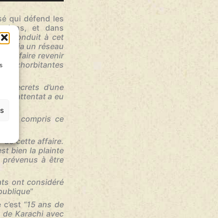
flèches
haut/bas
sé qui défend les
pour
cations, et dans
augmenter
ont conduit à cet
ou
ales via un réseau
diminuer
qu’à faire revenir
le
ons exhorbitantes
s
volume.
es secrets d’une
le l’attentat a eu
es
u’on a compris ce
 de cette affaire.
st bien la plainte
s prévenus à être
ats ont considéré
 publique
”
 c’est “
15 ans de
e de Karachi avec