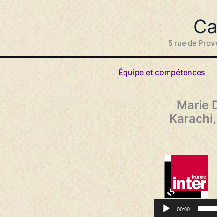
Aller
au
Ca
contenu
5 rue de Prov
Équipe et compétences
Marie D
Karachi,
Lecteur
00:00
audio