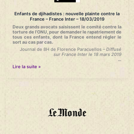
le
Comité
Enfants de djihadistes : nouvelle plainte contre la
contre
France – France Inter – 18/03/2019
la
Torture
Deux grands avocats saisissent le comité contre la
–
torture de l’ONU, pour demander le rapatriement de
France
tous ces enfants, dont la France entend régler le
Inter
sort au cas par cas.
–
Journal de 8H de Florence Paracuellos
– Diffusé
18/03/2019
sur France Inter le 18 mars 2019
…
Enfants
Lire la suite »
de
djihadistes
:
nouvelle
plainte
contre
la
France
–
France
Inter
–
18/03/2019