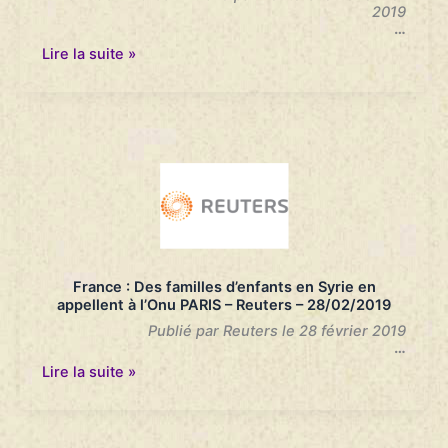
28/02/2019
2019
…
Des
Lire la suite »
familles
d’enfants
français
retenus
en
Syrie
s’en
remettent
à
l’Onu
–
Le
Parisien
France : Des familles d’enfants en Syrie en
–
appellent à l’Onu PARIS – Reuters – 28/02/2019
28/02/2019
Publié par Reuters le 28 février 2019
…
France
Lire la suite »
:
Des
familles
d’enfants