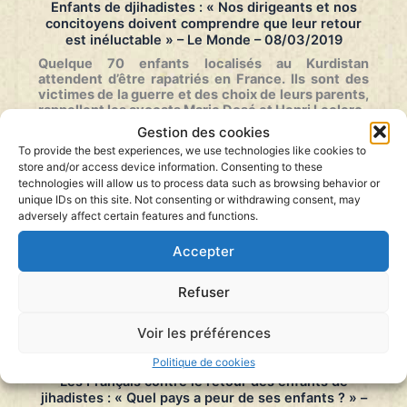
Enfants de djihadistes : « Nos dirigeants et nos
concitoyens doivent comprendre que leur retour
est inéluctable » – Le Monde – 08/03/2019
Quelque 70 enfants localisés au Kurdistan
attendent d’être rapatriés en
France. Ils sont des
victimes de la guerre et des choix de leurs parents,
rappellent les avocats Marie Dosé et Henri Leclerc.
Gestion des cookies
Tribune
– Publiée par Le Monde le 8 mars 2019
…
To provide the best experiences, we use technologies like cookies to
store and/or access device information. Consenting to these
Enfants
Lire la suite »
de
technologies will allow us to process data such as browsing behavior or
djihadistes
unique IDs on this site. Not consenting or withdrawing consent, may
:
adversely affect certain features and functions.
«
Nos
Accepter
dirigeants
et
Refuser
nos
concitoyens
doivent
Voir les préférences
comprendre
que
Politique de cookies
leur
Les Français contre le retour des enfants de
retour
jihadistes : « Quel pays a peur de ses enfants ? » –
est