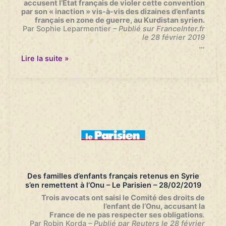
accusent l’État français de violer cette convention
–
par son « inaction » vis-à-vis
des dizaines d’enfants
France
français en zone de guerre, au Kurdistan syrien.
Info
Par Sophie Leparmentier
– Publié sur FranceInter.fr
–
le 28 février 2019
01/03/2019
…
Trois
Lire la suite »
avocats
portent
plainte
à
l’ONU
contre
l’État
français
pour
les
enfants
retenus
au
Des familles d’enfants français retenus en Syrie
Kurdistan
s’en remettent à l’Onu – Le Parisien – 28/02/2019
syrien
–
Trois avocats ont saisi le Comité des droits de
France
l’enfant de l’Onu, accusant la
Inter
France de ne pas respecter ses obligations
.
–
Par Robin Korda
– Publié par Reuters le 28 février