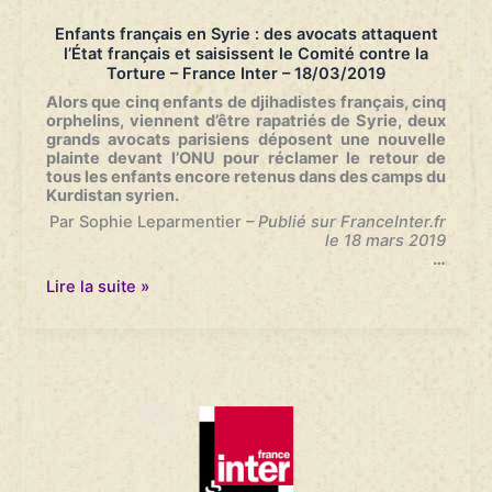
Enfants français en Syrie : des avocats attaquent
l’État français et saisissent le Comité contre la
Torture – France Inter – 18/03/2019
Alors que cinq enfants de djihadistes français, cinq
orphelins, viennent d’être rapatriés de Syrie, deux
grands avocats parisiens déposent une nouvelle
plainte devant l’ONU pour réclamer le retour de
tous les enfants encore retenus dans des camps du
Kurdistan syrien
.
Par Sophie Leparmentier
– Publié sur FranceInter.fr
le 18 mars 2019
…
Enfants
Lire la suite »
français
en
Syrie
:
des
avocats
attaquent
l’État
français
et
saisissent