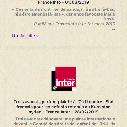
France Info – 01/03/2019
inéluctable
»
« Ces enfants n’ont rien demandé, ni à naître là-bas,
–
ni à être amenés là-bas », dénonce l’avocate Marie
Le
Dosé.
Monde
Publié sur FranceInfo.fr le 1er mars 2019
–
…
08/03/2019
Les
Lire la suite »
Français
contre
le
retour
des
enfants
de
jihadistes
:
«
Quel
pays
a
Trois avocats portent plainte à l’ONU contre l’État
peur
français pour les enfants retenus au Kurdistan
de
syrien – France Inter – 28/02/2019
ses
enfants
Trois avocats déposent une plainte internationale
?
devant le Comité des droits de l’enfant de l’ONU. Ils
»