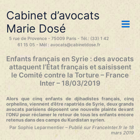
Aller
au
Cabinet d’avocats
contenu
Marie Dosé
5 rue de Provence - 75009 Paris - Tél.: (33) 1 42
61 15 05 - Mél : avocats@cabinetdose.fr
Enfants français en Syrie : des avocats
attaquent l’État français et saisissent
le Comité contre la Torture – France
Inter – 18/03/2019
Alors que cinq enfants de djihadistes français, cinq
orphelins, viennent d’être rapatriés de Syrie, deux grands
avocats parisiens déposent une nouvelle plainte devant
l’ONU pour réclamer le retour de tous les enfants encore
retenus dans des camps du Kurdistan syrien
.
Par Sophie Leparmentier
– Publié sur FranceInter.fr le 18
mars 2019