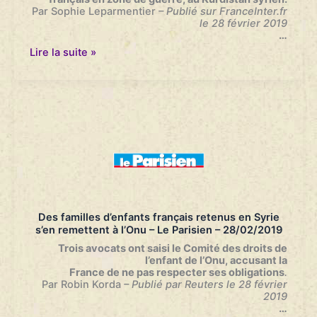
Info
Par Sophie Leparmentier
– Publié sur FranceInter.fr
–
le 28 février 2019
01/03/2019
…
Trois
Lire la suite »
avocats
portent
plainte
à
l’ONU
contre
l’État
français
pour
les
enfants
retenus
au
Des familles d’enfants français retenus en Syrie
Kurdistan
s’en remettent à l’Onu – Le Parisien – 28/02/2019
syrien
–
Trois avocats ont saisi le Comité des droits de
France
l’enfant de l’Onu, accusant la
Inter
France de ne pas respecter ses obligations
.
–
Par Robin Korda
– Publié par Reuters le 28 février
28/02/2019
2019
…