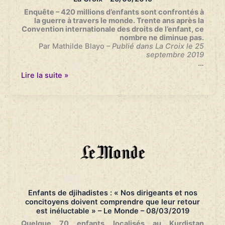
Enquête – 420 millions d’enfants sont confrontés à
la guerre à travers le monde. Trente ans après la
Convention internationale des droits de l’enfant, ce
nombre ne diminue pas.
Par Mathilde Blayo
– Publié dans La Croix le
25
septembre 2019
…
Les
Lire la suite »
enfants,
otages
innocents
des
conflits
armé
–
La
Croix
–
25/09/2019
Enfants de djihadistes : « Nos dirigeants et nos
concitoyens doivent comprendre que leur retour
est inéluctable » – Le Monde – 08/03/2019
Quelque 70 enfants localisés au Kurdistan