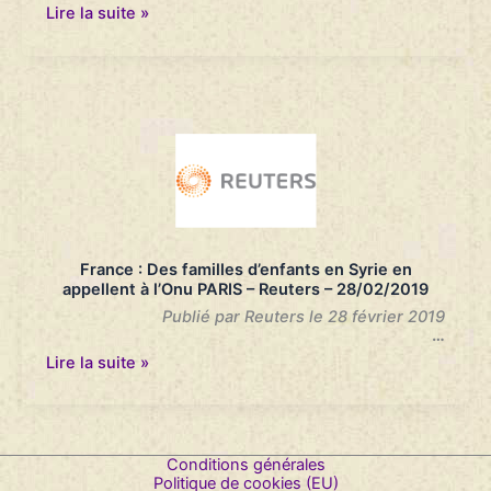
Des
Lire la suite »
familles
d’enfants
français
retenus
en
Syrie
s’en
remettent
à
l’Onu
–
Le
Parisien
France : Des familles d’enfants en Syrie en
–
appellent à l’Onu PARIS – Reuters – 28/02/2019
28/02/2019
Publié par Reuters le 28 février 2019
…
France
Lire la suite »
:
Des
familles
d’enfants
en
Conditions générales
Syrie
Politique de cookies (EU)