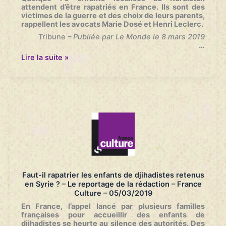
attendent d’être rapatriés en
France. Ils sont des
victimes de la guerre et des choix de leurs parents,
rappellent les avocats Marie Dosé et Henri Leclerc.
Tribune
– Publiée par Le Monde le 8 mars 2019
…
Enfants
Lire la suite »
de
djihadistes
:
«
Nos
dirigeants
et
nos
concitoyens
doivent
comprendre
que
leur
Faut-il rapatrier les enfants de djihadistes retenus
retour
en Syrie ? – Le reportage de la rédaction – France
est
Culture – 05/03/2019
inéluctable
»
En France, l’appel lancé par plusieurs familles
–
françaises pour accueillir des enfants de
Le
djihadistes se heurte au silence des autorités. Des