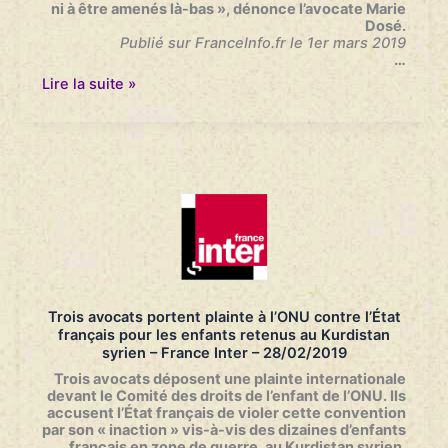
France
ni à être amenés là-bas », dénonce l’avocate Marie
Culture
Dosé.
–
Publié sur FranceInfo.fr le 1er mars 2019
05/03/2019
…
Les
Lire la suite »
Français
contre
le
retour
des
enfants
de
jihadistes
:
«
Quel
pays
a
Trois avocats portent plainte à l’ONU contre l’État
peur
français pour les enfants retenus au Kurdistan
de
syrien – France Inter – 28/02/2019
ses
enfants
Trois avocats déposent une plainte internationale
?
devant le Comité des droits de l’enfant de l’ONU. Ils
»
accusent l’État français de violer cette convention
–
par son « inaction » vis-à-vis
des dizaines d’enfants
France
français en zone de guerre, au Kurdistan syrien.