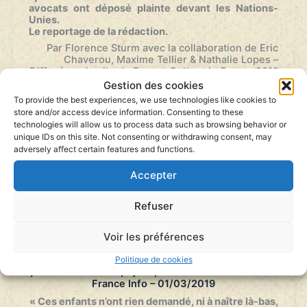
Monde
avocats ont déposé plainte devant les Nations-
–
Unies.
08/03/2019
Le reportage de la rédaction.
Par Florence Sturm avec la collaboration de Eric
Chaverou, Maxime Tellier & Nathalie Lopes
–
Diffusé sur le site de France Culture le 5 mars 2019
…
Gestion des cookies
Faut-
Lire la suite »
To provide the best experiences, we use technologies like cookies to
il
store and/or access device information. Consenting to these
rapatrier
technologies will allow us to process data such as browsing behavior or
les
unique IDs on this site. Not consenting or withdrawing consent, may
enfants
adversely affect certain features and functions.
de
djihadistes
Accepter
retenus
en
Syrie
Refuser
?
–
Voir les préférences
Le
reportage
Les Français contre le retour des enfants de
Politique de cookies
de
jihadistes : « Quel pays a peur de ses enfants ? » –
la
France Info – 01/03/2019
rédaction
–
« Ces enfants n’ont rien demandé, ni à naître là-bas,