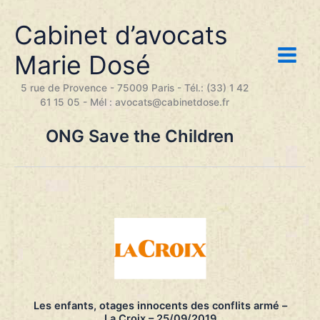
Aller
au
Cabinet d’avocats
contenu
Marie Dosé
5 rue de Provence - 75009 Paris - Tél.: (33) 1 42
61 15 05 - Mél : avocats@cabinetdose.fr
ONG Save the Children
Les enfants, otages innocents des conflits armé –
La Croix – 25/09/2019