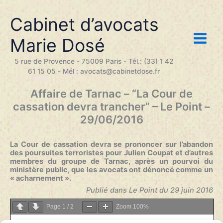
Aller
au
Cabinet d’avocats
contenu
Marie Dosé
5 rue de Provence - 75009 Paris - Tél.: (33) 1 42
61 15 05 - Mél : avocats@cabinetdose.fr
Affaire de Tarnac – “La Cour de
cassation devra trancher” – Le Point –
29/06/2016
La Cour de cassation
devra se prononcer sur l’abandon
des poursuites terroristes pour Julien Coupat et d’autres
membres du groupe de Tarnac, après un pourvoi du
ministère public, que les avocats ont dénoncé comme un
« acharnement ».
Publié dans Le Point du 29 juin
2016
Page
1
/
2
Zoom
100%