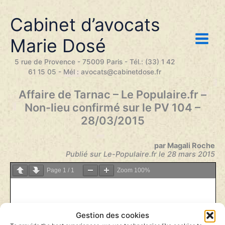
Aller
au
Cabinet d’avocats
contenu
Marie Dosé
5 rue de Provence - 75009 Paris - Tél.: (33) 1 42
61 15 05 - Mél : avocats@cabinetdose.fr
Affaire de Tarnac – Le Populaire.fr –
Non-lieu confirmé sur le PV 104 –
28/03/2015
par Magali Roche
Publié sur Le-Populaire.fr l
e 28 mars 2015
Page
1
/
1
Zoom
100%
Gestion des cookies