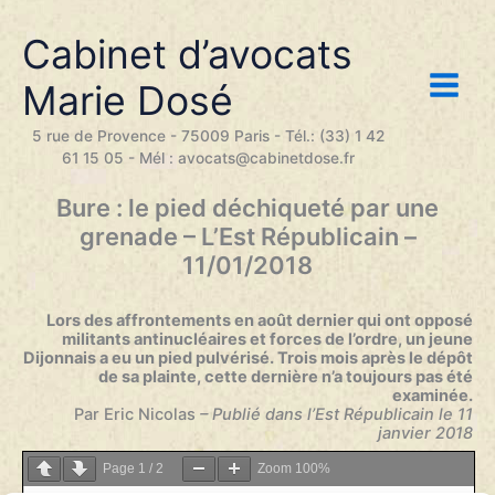
Aller
au
Cabinet d’avocats
contenu
Marie Dosé
5 rue de Provence - 75009 Paris - Tél.: (33) 1 42
61 15 05 - Mél : avocats@cabinetdose.fr
Bure : le pied déchiqueté par une
grenade – L’Est Républicain –
11/01/2018
Lors des affrontements en août dernier qui ont opposé
militants antinucléaires et forces de l’ordre, un jeune
Dijonnais a eu un pied pulvérisé. Trois mois après le dépôt
de sa plainte, cette dernière n’a toujours pas été
examinée.
Par Eric Nicolas
– Publié dans l’Est Républicain le 11
janvier 2018
Page
1
/
2
Zoom
100%