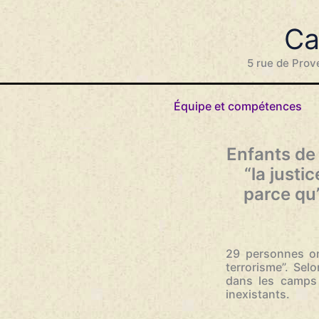
Aller
au
Ca
contenu
5 rue de Prov
Équipe et compétences
Enfants de 
“la justi
parce qu’
29 personnes o
terrorisme”. Sel
dans les camps 
inexistants.