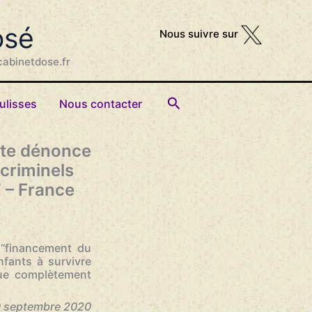
osé
Nous suivre sur
cabinetdose.fr
Rechercher
ulisses
Nous contacter
cate dénonce
 criminels
” – France
“financement du
nfants à survivre
que complètement
 30 septembre 2020