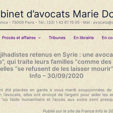
binet d’avocats Marie D
ence - 75009 Paris - Tél.: (33) 1 42 61 15 05 - Mél : avocats@
Procès et affaires
Tribunes
En librairie
En co
jihadistes retenus en Syrie : une avo
ce”, qui traite leurs familles “comme des
elles “se refusent de les laisser mourir
Info – 30/09/2020
nt été placées en garde à vous mardi soupçonnées de 
on l’avocate, elles ont envoyé de l’argent pour aider les e
“où l’aide humanitaire et l’accès aux soins sont pres
Publié sur le site de France Info le