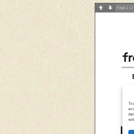
Page
1
/
2
To 
acc
dat
wit