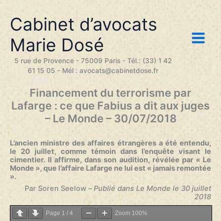
Aller
au
Cabinet d’avocats
contenu
Marie Dosé
5 rue de Provence - 75009 Paris - Tél.: (33) 1 42
61 15 05 - Mél : avocats@cabinetdose.fr
Financement du terrorisme par
Lafarge : ce que Fabius a dit aux juges
– Le Monde – 30/07/2018
L’ancien ministre des affaires étrangères a été entendu,
le 20 juillet, comme témoin dans l’enquête visant le
cimentier. Il affirme, dans son audition, révélée par « Le
Monde », que l’affaire Lafarge ne lui est « jamais remontée
».
Par Soren Seelow –
Publié dans Le Monde le 30 juillet
2018
Page
1
/
4
Zoom
100%