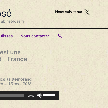
osé
Nous suivre sur
cabinetdose.fr
Rechercher
ulisses
Nous contacter
 est une
d – France
Nicolas Demorand
er le 13 avril 2018
Utilisez
00:00
les
flèches
haut/bas