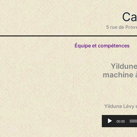
Aller
au
Ca
contenu
5 rue de Prov
Équipe et compétences
Yildune
machine à
Yildune Lévy e
Lecteur
00:00
audio