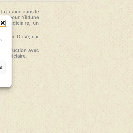
pour
augmenter
la justice dans le
ou
ré, pour Yildune
diminuer
et judiciaire, un
le
volume.
 Marie Dosé, car
s
d’instruction avec
 judiciaire.
es