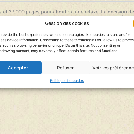
 et 27 000 pages pour aboutir à une relaxe. La décision de 
pe de Tarnac après le sabotage d’une ligne SNCF démont
principales mises en cause, le lien entre renseignement 
Gestion des cookies
x”, comparable à la Stasi.
provide the best experiences, we use technologies like cookies to store and/or
rroriste est une machine à broyer
confirme son avocate, Me
ess device information. Consenting to these technologies will allow us to proces
écharge y a été très compliquée.
a such as browsing behavior or unique IDs on this site. Not consenting or
xe, rien n’est réparé pour Yildune Lévy qui sort de dix ans 
hdrawing consent, may adversely affect certain features and functions.
parables et une solide “validation des acquis d’expérience”
Accepter
Refuser
Voir les préférenc
Politique de cookies