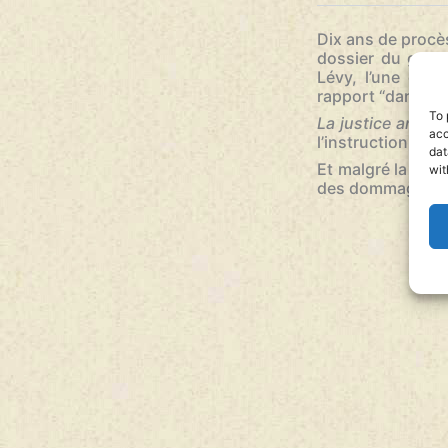
Dix ans de procès
dossier du grou
Lévy, l’une des 
rapport “dangereu
To 
La justice antite
acc
l’instruction à d
dat
Et malgré la rela
wit
des dommages irré