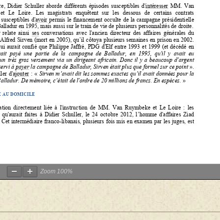
Zoom
100%