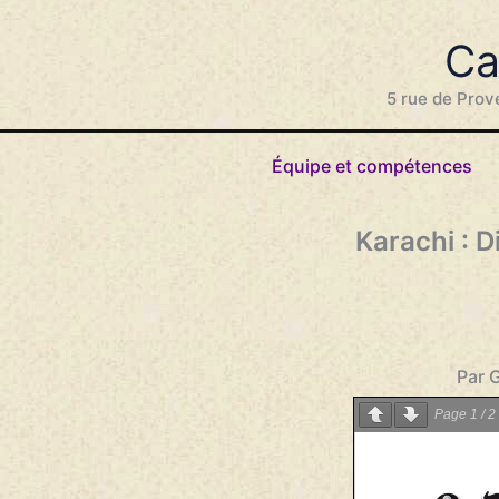
Aller
au
Ca
contenu
5 rue de Prov
Équipe et compétences
Karachi : 
Par 
Page
1
/
2