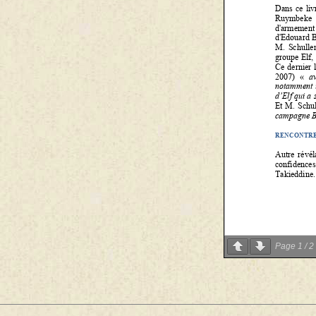
Page
1
/
2