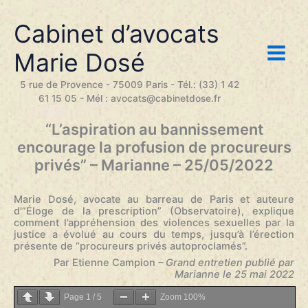
Aller
au
Cabinet d’avocats
contenu
Marie Dosé
5 rue de Provence - 75009 Paris - Tél.: (33) 1 42
61 15 05 - Mél : avocats@cabinetdose.fr
“L’aspiration au bannissement
encourage la profusion de procureurs
privés” – Marianne – 25/05/2022
Marie Dosé, avocate au barreau de Paris et auteure
d'”Éloge de la prescription” (Observatoire), explique
comment l’appréhension des violences sexuelles par la
justice a évolué au cours du temps, jusqu’à l’érection
présente de “procureurs privés autoproclamés”.
Par Etienne Campion
– Grand entretien publié par
Marianne le 25 mai 2022
Page
1
/
5
Zoom
100%